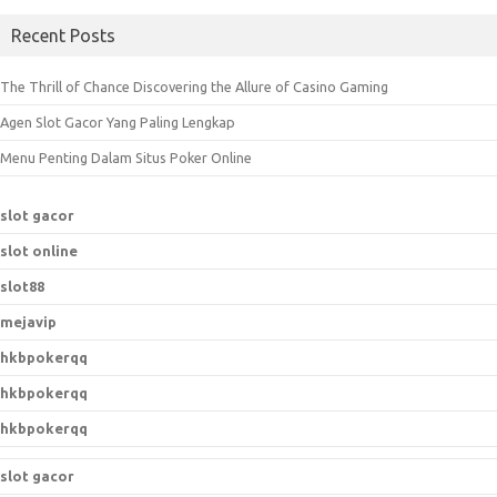
a
Recent Posts
r
c
The Thrill of Chance Discovering the Allure of Casino Gaming
h
Agen Slot Gacor Yang Paling Lengkap
f
o
Menu Penting Dalam Situs Poker Online
r
:
slot gacor
slot online
slot88
mejavip
hkbpokerqq
hkbpokerqq
hkbpokerqq
slot gacor