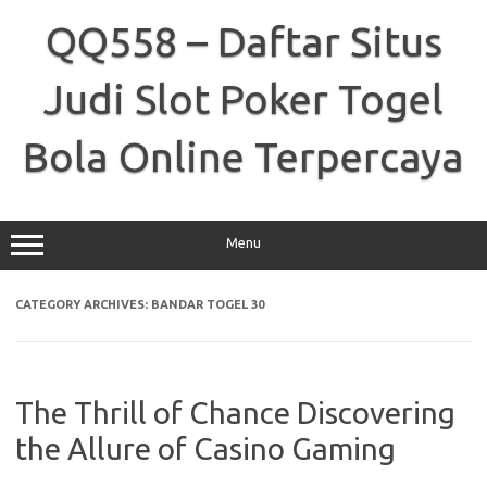
Skip
to
QQ558 – Daftar Situs
content
Judi Slot Poker Togel
Bola Online Terpercaya
Menu
CATEGORY ARCHIVES:
BANDAR TOGEL 30
The Thrill of Chance Discovering
the Allure of Casino Gaming