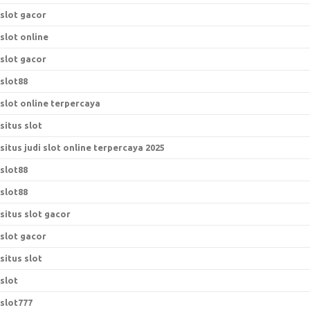
slot gacor
slot online
slot gacor
slot88
slot online terpercaya
situs slot
situs judi slot online terpercaya 2025
slot88
slot88
situs slot gacor
slot gacor
situs slot
slot
slot777