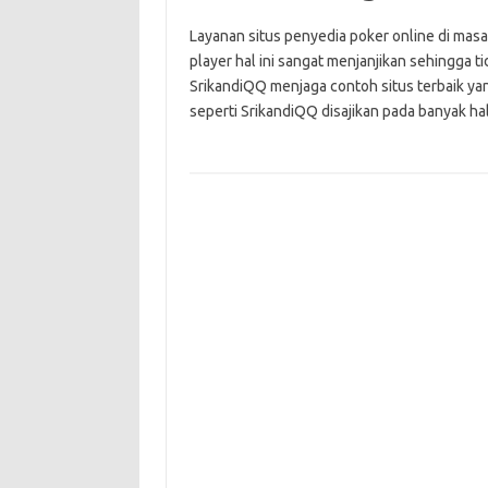
Layanan situs penyedia poker online di masa
player hal ini sangat menjanjikan sehingga t
SrikandiQQ menjaga contoh situs terbaik yang
seperti SrikandiQQ disajikan pada banyak h