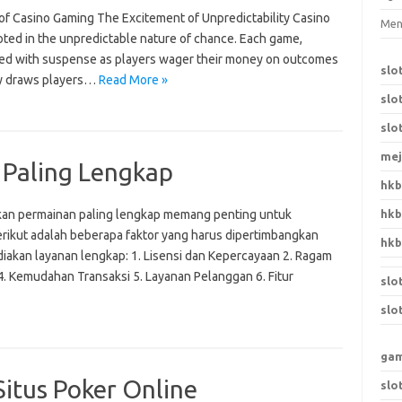
 of Casino Gaming The Excitement of Unpredictability Casino
Men
oted in the unpredictable nature of chance. Each game,
nfused with suspense as players wager their money on outcomes
slo
nty draws players…
Read More »
slo
slo
mej
 Paling Lengkap
hk
an permainan paling lengkap memang penting untuk
hk
ikut adalah beberapa faktor yang harus dipertimbangkan
hk
iakan layanan lengkap: 1. Lisensi dan Kepercayaan 2. Ragam
4. Kemudahan Transaksi 5. Layanan Pelanggan 6. Fitur
slo
slo
gam
itus Poker Online
slo