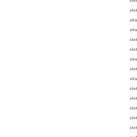
slo
slo
sit
sit
slo
slo
sit
slo
sit
slo
slo
slo
slo
slo