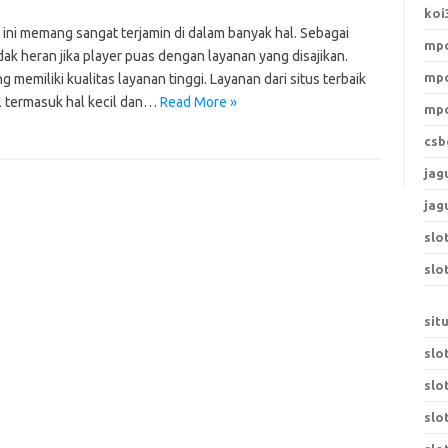
koi
 ini memang sangat terjamin di dalam banyak hal. Sebagai
mp
idak heran jika player puas dengan layanan yang disajikan.
mp
 memiliki kualitas layanan tinggi. Layanan dari situs terbaik
al termasuk hal kecil dan…
Read More »
mpo
cs
jag
jag
slo
slo
sit
slo
slo
slo