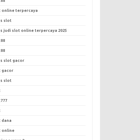
t88
t online terpercaya
us slot
us judi slot online terpercaya 2025
t88
t88
us slot gacor
t gacor
us slot
t
t777
t
t dana
t online