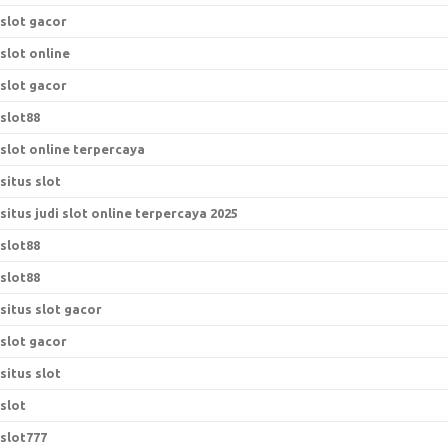
slot gacor
slot online
slot gacor
slot88
slot online terpercaya
situs slot
situs judi slot online terpercaya 2025
slot88
slot88
situs slot gacor
slot gacor
situs slot
slot
slot777