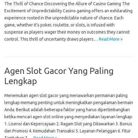
The Thrill of Chance Discovering the Allure of Casino Gaming The
Excitement of Unpredictability Casino gaming offers an exhilarating
experience rooted in the unpredictable nature of chance. Each
game, whether it’s poker, roulette, or slots, is infused with
suspense as players wager their money on outcomes they cannot
control. This thrill of uncertainty draws players…
Read More »
Agen Slot Gacor Yang Paling
Lengkap
Menemukan agen slot gacor yang menawarkan permainan paling
lengkap memang penting untuk meningkatkan pengalaman bermain
Anda. Berikut adalah beberapa faktor yang harus dipertimbangkan
ketika mencari agen slot online yang menyediakan layanan lengkap:
1. Lisensi dan Kepercayaan 2. Ragam Slot yang Ditawarkan 3. Bonus
dan Promosi 4. Kemudahan Transaksi 5. Layanan Pelanggan 6. Fitur