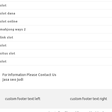
slot
slot dana
slot online
mahjong ways 2
link slot
slot
situs slot
slot
For Information Please
Contact Us
jasa seo judi
custom footer text left
custom footer text right