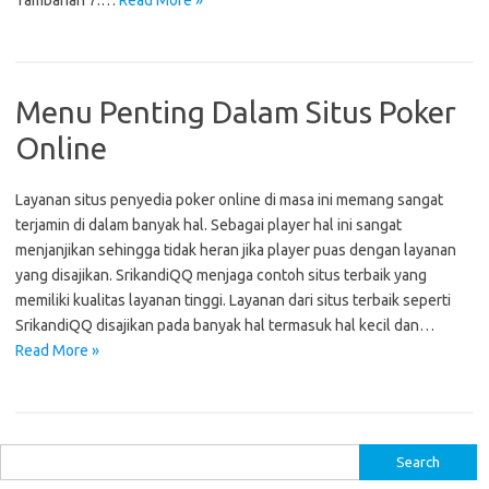
Tambahan 7.…
Read More »
Menu Penting Dalam Situs Poker
Online
Layanan situs penyedia poker online di masa ini memang sangat
terjamin di dalam banyak hal. Sebagai player hal ini sangat
menjanjikan sehingga tidak heran jika player puas dengan layanan
yang disajikan. SrikandiQQ menjaga contoh situs terbaik yang
memiliki kualitas layanan tinggi. Layanan dari situs terbaik seperti
SrikandiQQ disajikan pada banyak hal termasuk hal kecil dan…
Read More »
S
e