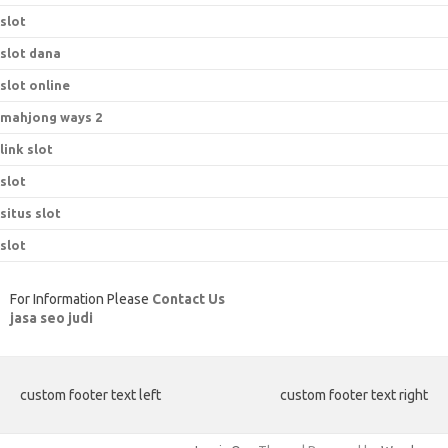
slot
slot dana
slot online
mahjong ways 2
link slot
slot
situs slot
slot
For Information Please
Contact Us
jasa seo judi
custom footer text left
custom footer text right