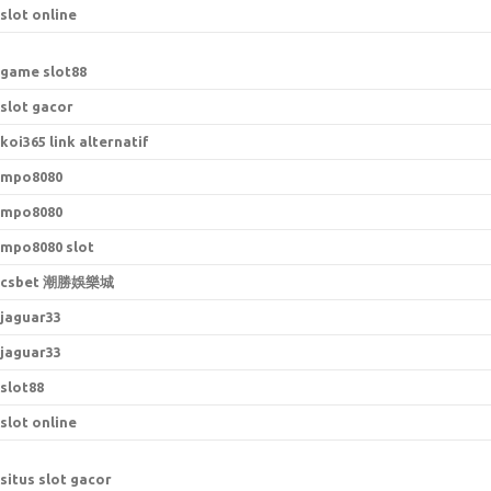
slot online
game slot88
slot gacor
koi365 link alternatif
mpo8080
mpo8080
mpo8080 slot
csbet 潮勝娛樂城
jaguar33
jaguar33
slot88
slot online
situs slot gacor