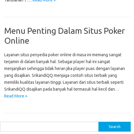
Tambahan 7.…
Read More »
Menu Penting Dalam Situs Poker
Online
Layanan situs penyedia poker online di masa ini memang sangat
terjamin di dalam banyak hal. Sebagai player hal ini sangat
menjanjikan sehingga tidak heran jika player puas dengan layanan
yang disajikan. SrikandiQQ menjaga contoh situs terbaik yang
memiliki kualitas layanan tinggi. Layanan dari situs terbaik seperti
SrikandiQQ disajikan pada banyak hal termasuk hal kecil dan…
Read More »
S
e