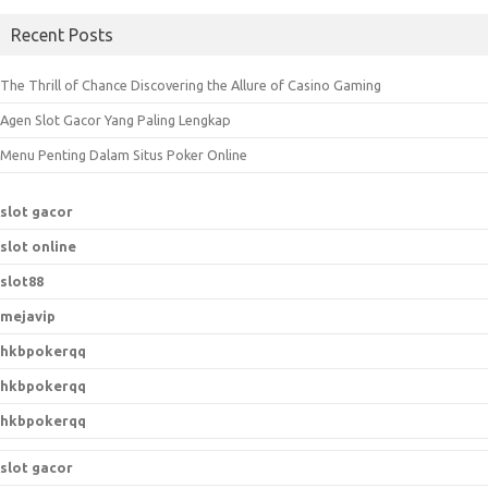
a
Recent Posts
r
c
The Thrill of Chance Discovering the Allure of Casino Gaming
h
Agen Slot Gacor Yang Paling Lengkap
f
o
Menu Penting Dalam Situs Poker Online
r
:
slot gacor
slot online
slot88
mejavip
hkbpokerqq
hkbpokerqq
hkbpokerqq
slot gacor