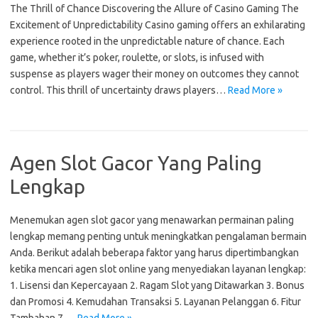
The Thrill of Chance Discovering the Allure of Casino Gaming The
Excitement of Unpredictability Casino gaming offers an exhilarating
experience rooted in the unpredictable nature of chance. Each
game, whether it’s poker, roulette, or slots, is infused with
suspense as players wager their money on outcomes they cannot
control. This thrill of uncertainty draws players…
Read More »
Agen Slot Gacor Yang Paling
Lengkap
Menemukan agen slot gacor yang menawarkan permainan paling
lengkap memang penting untuk meningkatkan pengalaman bermain
Anda. Berikut adalah beberapa faktor yang harus dipertimbangkan
ketika mencari agen slot online yang menyediakan layanan lengkap:
1. Lisensi dan Kepercayaan 2. Ragam Slot yang Ditawarkan 3. Bonus
dan Promosi 4. Kemudahan Transaksi 5. Layanan Pelanggan 6. Fitur