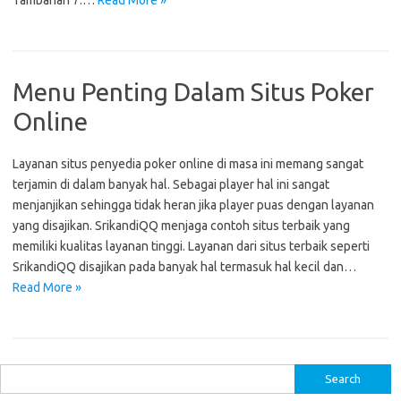
Tambahan 7.…
Read More »
Menu Penting Dalam Situs Poker
Online
Layanan situs penyedia poker online di masa ini memang sangat
terjamin di dalam banyak hal. Sebagai player hal ini sangat
menjanjikan sehingga tidak heran jika player puas dengan layanan
yang disajikan. SrikandiQQ menjaga contoh situs terbaik yang
memiliki kualitas layanan tinggi. Layanan dari situs terbaik seperti
SrikandiQQ disajikan pada banyak hal termasuk hal kecil dan…
Read More »
S
e