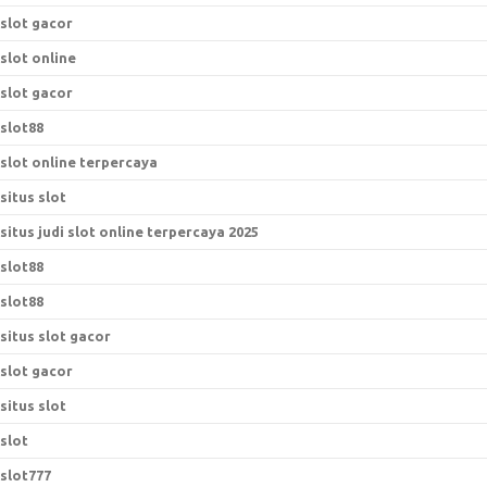
slot gacor
slot online
slot gacor
slot88
slot online terpercaya
situs slot
situs judi slot online terpercaya 2025
slot88
slot88
situs slot gacor
slot gacor
situs slot
slot
slot777