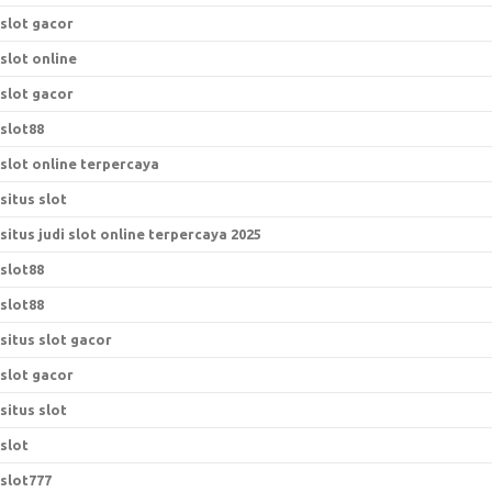
slot gacor
slot online
slot gacor
slot88
slot online terpercaya
situs slot
situs judi slot online terpercaya 2025
slot88
slot88
situs slot gacor
slot gacor
situs slot
slot
slot777