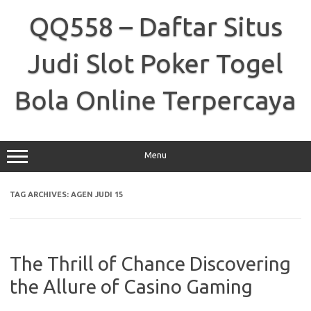
Skip
to
QQ558 – Daftar Situs
content
Judi Slot Poker Togel
Bola Online Terpercaya
Menu
TAG ARCHIVES:
AGEN JUDI 15
The Thrill of Chance Discovering
the Allure of Casino Gaming