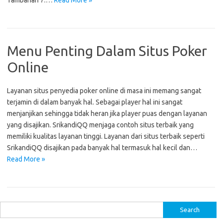
Tambahan 7.…
Read More »
Menu Penting Dalam Situs Poker
Online
Layanan situs penyedia poker online di masa ini memang sangat
terjamin di dalam banyak hal. Sebagai player hal ini sangat
menjanjikan sehingga tidak heran jika player puas dengan layanan
yang disajikan. SrikandiQQ menjaga contoh situs terbaik yang
memiliki kualitas layanan tinggi. Layanan dari situs terbaik seperti
SrikandiQQ disajikan pada banyak hal termasuk hal kecil dan…
Read More »
S
e