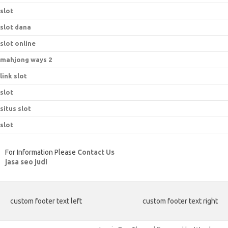
slot
slot dana
slot online
mahjong ways 2
link slot
slot
situs slot
slot
For Information Please
Contact Us
jasa seo judi
custom footer text left
custom footer text right