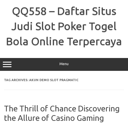
Skip
to
QQ558 – Daftar Situs
content
Judi Slot Poker Togel
Bola Online Terpercaya
Menu
TAG ARCHIVES:
AKUN DEMO SLOT PRAGMATIC
The Thrill of Chance Discovering
the Allure of Casino Gaming