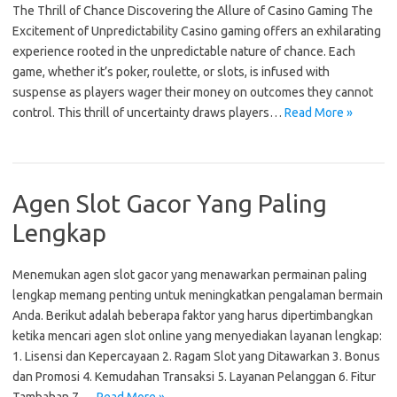
The Thrill of Chance Discovering the Allure of Casino Gaming The
Excitement of Unpredictability Casino gaming offers an exhilarating
experience rooted in the unpredictable nature of chance. Each
game, whether it’s poker, roulette, or slots, is infused with
suspense as players wager their money on outcomes they cannot
control. This thrill of uncertainty draws players…
Read More »
Agen Slot Gacor Yang Paling
Lengkap
Menemukan agen slot gacor yang menawarkan permainan paling
lengkap memang penting untuk meningkatkan pengalaman bermain
Anda. Berikut adalah beberapa faktor yang harus dipertimbangkan
ketika mencari agen slot online yang menyediakan layanan lengkap:
1. Lisensi dan Kepercayaan 2. Ragam Slot yang Ditawarkan 3. Bonus
dan Promosi 4. Kemudahan Transaksi 5. Layanan Pelanggan 6. Fitur