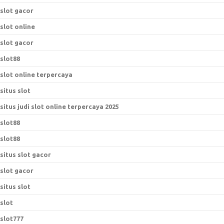
slot gacor
slot online
slot gacor
slot88
slot online terpercaya
situs slot
situs judi slot online terpercaya 2025
slot88
slot88
situs slot gacor
slot gacor
situs slot
slot
slot777