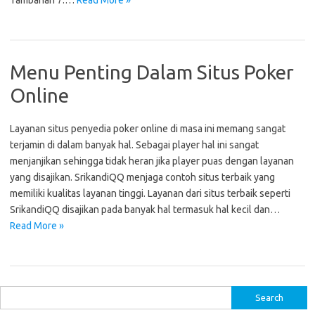
Tambahan 7.…
Read More »
Menu Penting Dalam Situs Poker
Online
Layanan situs penyedia poker online di masa ini memang sangat
terjamin di dalam banyak hal. Sebagai player hal ini sangat
menjanjikan sehingga tidak heran jika player puas dengan layanan
yang disajikan. SrikandiQQ menjaga contoh situs terbaik yang
memiliki kualitas layanan tinggi. Layanan dari situs terbaik seperti
SrikandiQQ disajikan pada banyak hal termasuk hal kecil dan…
Read More »
S
e