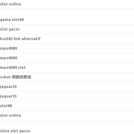
slot online
game slot88
slot gacor
koi365 link alternatif
mpo8080
mpo8080
mpo8080 slot
csbet 潮勝娛樂城
jaguar33
jaguar33
slot88
slot online
situs slot gacor