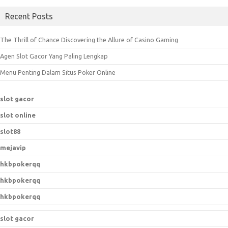
a
Recent Posts
r
c
The Thrill of Chance Discovering the Allure of Casino Gaming
h
Agen Slot Gacor Yang Paling Lengkap
f
o
Menu Penting Dalam Situs Poker Online
r
:
slot gacor
slot online
slot88
mejavip
hkbpokerqq
hkbpokerqq
hkbpokerqq
slot gacor