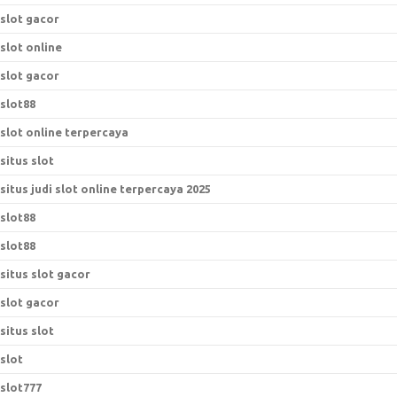
slot gacor
slot online
slot gacor
slot88
slot online terpercaya
situs slot
situs judi slot online terpercaya 2025
slot88
slot88
situs slot gacor
slot gacor
situs slot
slot
slot777