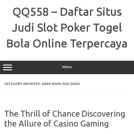
Skip
to
QQ558 – Daftar Situs
content
Judi Slot Poker Togel
Bola Online Terpercaya
Menu
CATEGORY ARCHIVES:
ARAH MAIN JUDI DADU
The Thrill of Chance Discovering
the Allure of Casino Gaming