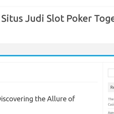
Situs Judi Slot Poker Tog
Sea
for:
R
iscovering the Allure of
The 
Cas
Age