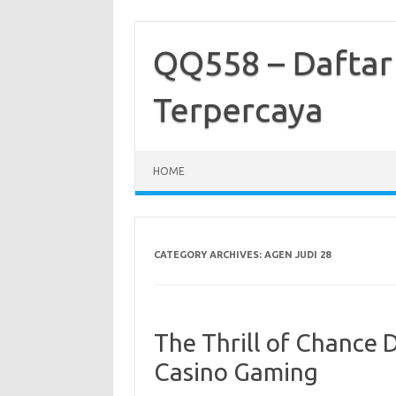
Skip
to
content
QQ558 – Daftar 
Terpercaya
HOME
CATEGORY ARCHIVES:
AGEN JUDI 28
The Thrill of Chance D
Casino Gaming