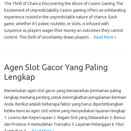
The Thrill of Chance Discovering the Allure of Casino Gaming The
Excitement of Unpredictability Casino gaming offers an exhilarating
experience rooted in the unpredictable nature of chance. Each
game, whether it’s poker, roulette, or slots, is infused with
suspense as players wager their money on outcomes they cannot
control. This thrill of uncertainty draws players…
Read More »
Agen Slot Gacor Yang Paling
Lengkap
Menemukan agen slot gacor yang menawarkan permainan paling
lengkap memang penting untuk meningkatkan pengalaman bermain
Anda. Berikut adalah beberapa faktor yang harus dipertimbangkan
ketika mencari agen slot online yang menyediakan layanan lengkap:
1. Lisensi dan Kepercayaan 2. Ragam Slot yang Ditawarkan 3. Bonus
dan Promosi 4. Kemudahan Transaksi 5. Layanan Pelanggan 6. Fitur