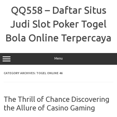
Skip
to
QQ558 – Daftar Situs
content
Judi Slot Poker Togel
Bola Online Terpercaya
Menu
CATEGORY ARCHIVES:
TOGEL ONLINE 46
The Thrill of Chance Discovering
the Allure of Casino Gaming