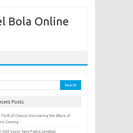
el Bola Online
rch
ecent Posts
Thrill of Chance Discovering the Allure of
ino Gaming
n Slot Gacor Yang Paling Lengkap