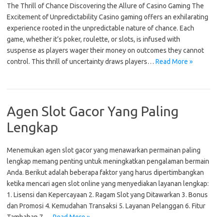
The Thrill of Chance Discovering the Allure of Casino Gaming The
Excitement of Unpredictability Casino gaming offers an exhilarating
experience rooted in the unpredictable nature of chance. Each
game, whether it’s poker, roulette, or slots, is infused with
suspense as players wager their money on outcomes they cannot
control. This thrill of uncertainty draws players…
Read More »
Agen Slot Gacor Yang Paling
Lengkap
Menemukan agen slot gacor yang menawarkan permainan paling
lengkap memang penting untuk meningkatkan pengalaman bermain
Anda. Berikut adalah beberapa faktor yang harus dipertimbangkan
ketika mencari agen slot online yang menyediakan layanan lengkap:
1. Lisensi dan Kepercayaan 2. Ragam Slot yang Ditawarkan 3. Bonus
dan Promosi 4. Kemudahan Transaksi 5. Layanan Pelanggan 6. Fitur