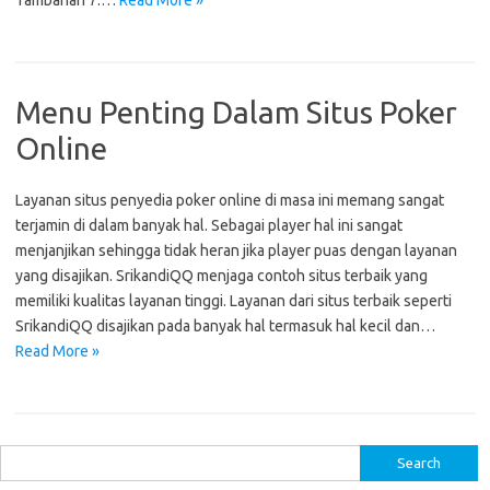
Tambahan 7.…
Read More »
Menu Penting Dalam Situs Poker
Online
Layanan situs penyedia poker online di masa ini memang sangat
terjamin di dalam banyak hal. Sebagai player hal ini sangat
menjanjikan sehingga tidak heran jika player puas dengan layanan
yang disajikan. SrikandiQQ menjaga contoh situs terbaik yang
memiliki kualitas layanan tinggi. Layanan dari situs terbaik seperti
SrikandiQQ disajikan pada banyak hal termasuk hal kecil dan…
Read More »
S
e