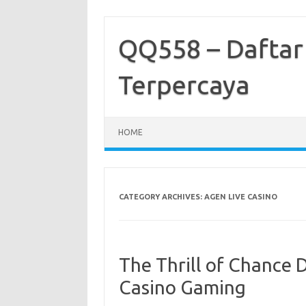
Skip
to
content
QQ558 – Daftar 
Terpercaya
HOME
CATEGORY ARCHIVES:
AGEN LIVE CASINO
The Thrill of Chance D
Casino Gaming