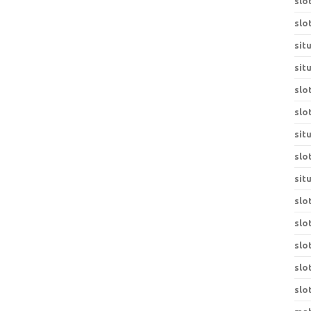
slo
slo
sit
sit
slo
slo
sit
slo
sit
slo
slo
slo
slo
slo