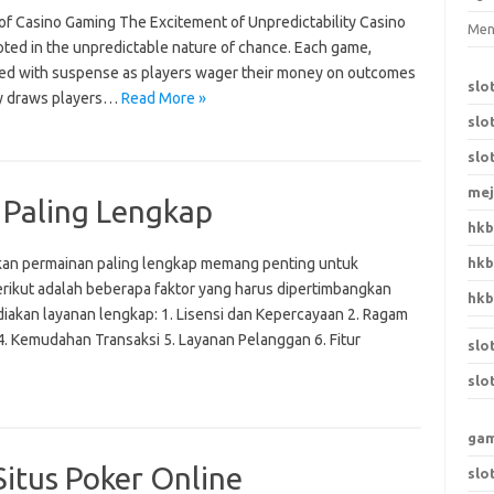
 of Casino Gaming The Excitement of Unpredictability Casino
Men
oted in the unpredictable nature of chance. Each game,
nfused with suspense as players wager their money on outcomes
slo
nty draws players…
Read More »
slo
slo
mej
 Paling Lengkap
hk
an permainan paling lengkap memang penting untuk
hk
ikut adalah beberapa faktor yang harus dipertimbangkan
hk
iakan layanan lengkap: 1. Lisensi dan Kepercayaan 2. Ragam
4. Kemudahan Transaksi 5. Layanan Pelanggan 6. Fitur
slo
slo
gam
itus Poker Online
slo