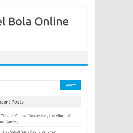
el Bola Online
rch
ecent Posts
Thrill of Chance Discovering the Allure of
ino Gaming
n Slot Gacor Yang Paling Lengkap