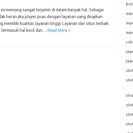
koi
 ini memang sangat terjamin di dalam banyak hal. Sebagai
mp
idak heran jika player puas dengan layanan yang disajikan.
mp
 memiliki kualitas layanan tinggi. Layanan dari situs terbaik
al termasuk hal kecil dan…
Read More »
mpo
cs
jag
jag
slo
slo
sit
slo
slo
slo