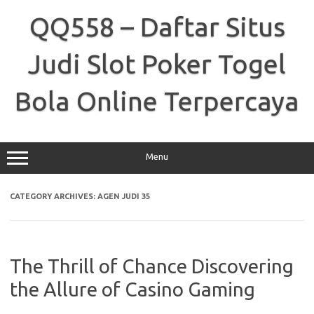
Skip
to
QQ558 – Daftar Situs
content
Judi Slot Poker Togel
Bola Online Terpercaya
Menu
CATEGORY ARCHIVES:
AGEN JUDI 35
The Thrill of Chance Discovering
the Allure of Casino Gaming