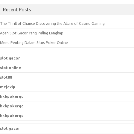
a
Recent Posts
r
c
The Thrill of Chance Discovering the Allure of Casino Gaming
h
Agen Slot Gacor Yang Paling Lengkap
f
o
Menu Penting Dalam Situs Poker Online
r
:
slot gacor
slot online
slot88
mejavip
hkbpokerqq
hkbpokerqq
hkbpokerqq
slot gacor