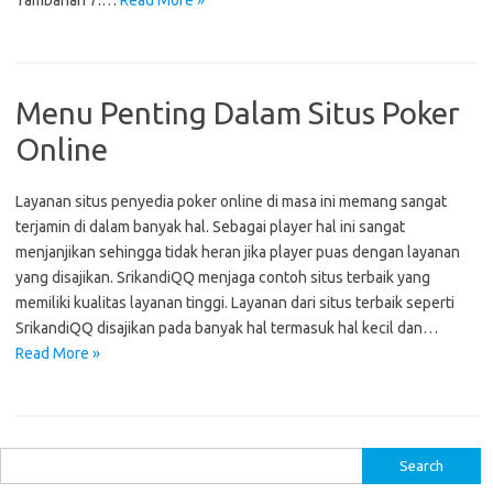
Tambahan 7.…
Read More »
Menu Penting Dalam Situs Poker
Online
Layanan situs penyedia poker online di masa ini memang sangat
terjamin di dalam banyak hal. Sebagai player hal ini sangat
menjanjikan sehingga tidak heran jika player puas dengan layanan
yang disajikan. SrikandiQQ menjaga contoh situs terbaik yang
memiliki kualitas layanan tinggi. Layanan dari situs terbaik seperti
SrikandiQQ disajikan pada banyak hal termasuk hal kecil dan…
Read More »
S
e