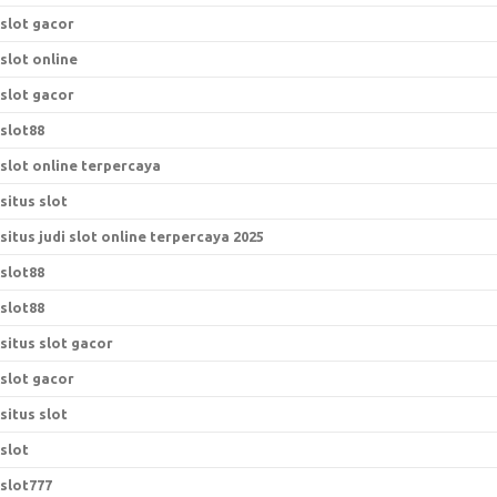
slot gacor
slot online
slot gacor
slot88
slot online terpercaya
situs slot
situs judi slot online terpercaya 2025
slot88
slot88
situs slot gacor
slot gacor
situs slot
slot
slot777