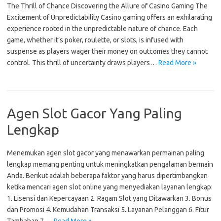
The Thrill of Chance Discovering the Allure of Casino Gaming The
Excitement of Unpredictability Casino gaming offers an exhilarating
experience rooted in the unpredictable nature of chance. Each
game, whether it’s poker, roulette, or slots, is infused with
suspense as players wager their money on outcomes they cannot
control. This thrill of uncertainty draws players…
Read More »
Agen Slot Gacor Yang Paling
Lengkap
Menemukan agen slot gacor yang menawarkan permainan paling
lengkap memang penting untuk meningkatkan pengalaman bermain
Anda. Berikut adalah beberapa faktor yang harus dipertimbangkan
ketika mencari agen slot online yang menyediakan layanan lengkap:
1. Lisensi dan Kepercayaan 2. Ragam Slot yang Ditawarkan 3. Bonus
dan Promosi 4. Kemudahan Transaksi 5. Layanan Pelanggan 6. Fitur