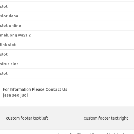
slot
slot dana
slot online
mahjong ways 2
link slot
slot
situs slot
slot
For Information Please
Contact Us
jasa seo judi
custom footer text left
custom footer text right