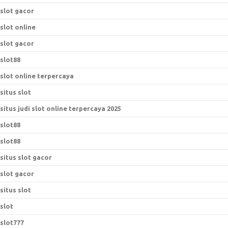
slot gacor
slot online
slot gacor
slot88
slot online terpercaya
situs slot
situs judi slot online terpercaya 2025
slot88
slot88
situs slot gacor
slot gacor
situs slot
slot
slot777