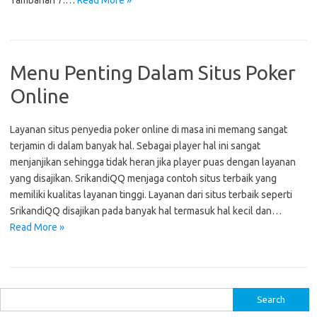
Tambahan 7.…
Read More »
Menu Penting Dalam Situs Poker
Online
Layanan situs penyedia poker online di masa ini memang sangat
terjamin di dalam banyak hal. Sebagai player hal ini sangat
menjanjikan sehingga tidak heran jika player puas dengan layanan
yang disajikan. SrikandiQQ menjaga contoh situs terbaik yang
memiliki kualitas layanan tinggi. Layanan dari situs terbaik seperti
SrikandiQQ disajikan pada banyak hal termasuk hal kecil dan…
Read More »
S
e