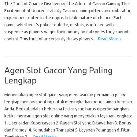
The Thrill of Chance Discovering the Allure of Casino Gaming The
Excitement of Unpredictability Casino gaming offers an exhilarating
experience rooted in the unpredictable nature of chance. Each
game, whether it’s poker, roulette, or slots, is infused with
suspense as players wager their money on outcomes they cannot
control. This thrill of uncertainty draws players…
Read More »
Agen Slot Gacor Yang Paling
Lengkap
Menemukan agen slot gacor yang menawarkan permainan paling
lengkap memang penting untuk meningkatkan pengalaman bermain
Anda. Berikut adalah beberapa faktor yang harus dipertimbangkan
ketika mencari agen slot online yang menyediakan layanan lengkap:
1. Lisensi dan Kepercayaan 2. Ragam Slot yang Ditawarkan 3. Bonus
dan Promosi 4. Kemudahan Transaksi 5. Layanan Pelanggan 6. Fitur