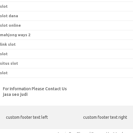
slot
slot dana
slot online
mahjong ways 2
link slot
slot
situs slot
slot
For Information Please
Contact Us
jasa seo judi
custom footer text left
custom footer text right