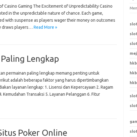
 of Casino Gaming The Excitement of Unpredictability Casino
Men
oted in the unpredictable nature of chance. Each game,
nfused with suspense as players wager their money on outcomes
slo
nty draws players…
Read More »
slo
slo
mej
 Paling Lengkap
hk
an permainan paling lengkap memang penting untuk
hk
ikut adalah beberapa faktor yang harus dipertimbangkan
hk
iakan layanan lengkap: 1. Lisensi dan Kepercayaan 2. Ragam
4. Kemudahan Transaksi 5. Layanan Pelanggan 6. Fitur
slo
slo
gam
itus Poker Online
slo