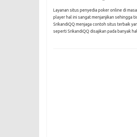
Layanan situs penyedia poker online di masa
player hal ini sangat menjanjikan sehingga t
SrikandiQQ menjaga contoh situs terbaik yang
seperti SrikandiQQ disajikan pada banyak h