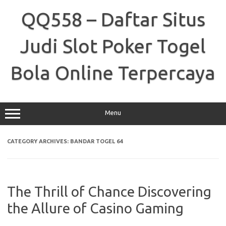
Skip
to
QQ558 – Daftar Situs
content
Judi Slot Poker Togel
Bola Online Terpercaya
Menu
CATEGORY ARCHIVES:
BANDAR TOGEL 64
The Thrill of Chance Discovering
the Allure of Casino Gaming