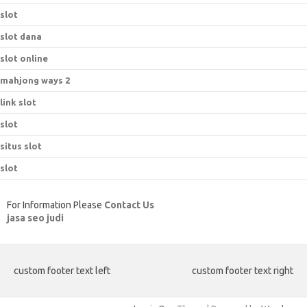
slot
slot dana
slot online
mahjong ways 2
link slot
slot
situs slot
slot
For Information Please
Contact Us
jasa seo judi
custom footer text left
custom footer text right