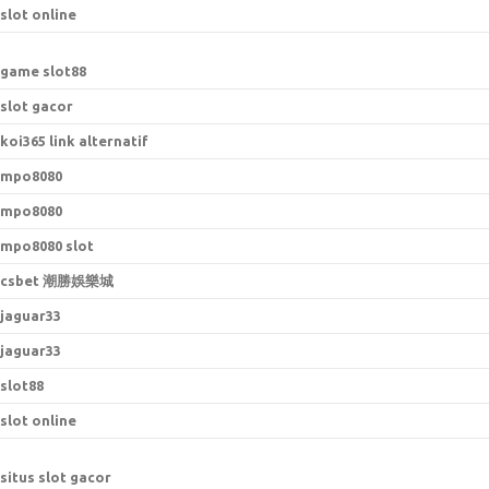
slot online
game slot88
slot gacor
koi365 link alternatif
mpo8080
mpo8080
mpo8080 slot
csbet 潮勝娛樂城
jaguar33
jaguar33
slot88
slot online
situs slot gacor