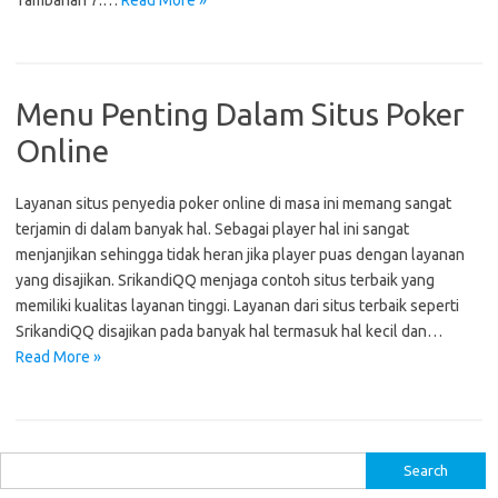
Tambahan 7.…
Read More »
Menu Penting Dalam Situs Poker
Online
Layanan situs penyedia poker online di masa ini memang sangat
terjamin di dalam banyak hal. Sebagai player hal ini sangat
menjanjikan sehingga tidak heran jika player puas dengan layanan
yang disajikan. SrikandiQQ menjaga contoh situs terbaik yang
memiliki kualitas layanan tinggi. Layanan dari situs terbaik seperti
SrikandiQQ disajikan pada banyak hal termasuk hal kecil dan…
Read More »
S
e