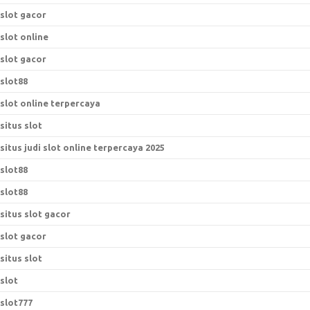
slot gacor
slot online
slot gacor
slot88
slot online terpercaya
situs slot
situs judi slot online terpercaya 2025
slot88
slot88
situs slot gacor
slot gacor
situs slot
slot
slot777