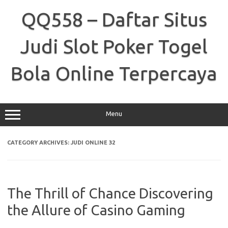
Skip
to
QQ558 – Daftar Situs
content
Judi Slot Poker Togel
Bola Online Terpercaya
Menu
CATEGORY ARCHIVES:
JUDI ONLINE 32
The Thrill of Chance Discovering
the Allure of Casino Gaming