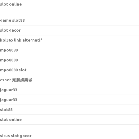
slot online
game slot88
slot gacor
koi365 link alternatif
mpo8080
mpo8080
mpo8080 slot
csbet 潮勝娛樂城
jaguar33
jaguar33
slot88
slot online
situs slot gacor