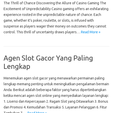
The Thrill of Chance Discovering the Allure of Casino Gaming The
Excitement of Unpredictability Casino gaming offers an exhilarating
experience rooted in the unpredictable nature of chance. Each
game, whether it’s poker, roulette, or slots, is infused with
suspense as players wager their money on outcomes they cannot
control. This thrill of uncertainty draws players…
Read More »
Agen Slot Gacor Yang Paling
Lengkap
Menemukan agen slot gacor yang menawarkan permainan paling
lengkap memang penting untuk meningkatkan pengalaman bermain
Anda. Berikut adalah beberapa faktor yang harus dipertimbangkan
ketika mencari agen slot online yang menyediakan layanan lengkap:
1. Lisensi dan Kepercayaan 2. Ragam Slot yang Ditawarkan 3. Bonus
dan Promosi 4. Kemudahan Transaksi 5. Layanan Pelanggan 6. Fitur