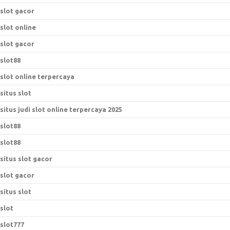
slot gacor
slot online
slot gacor
slot88
slot online terpercaya
situs slot
situs judi slot online terpercaya 2025
slot88
slot88
situs slot gacor
slot gacor
situs slot
slot
slot777