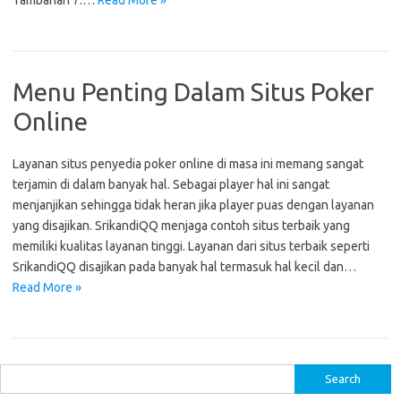
Tambahan 7.…
Read More »
Menu Penting Dalam Situs Poker
Online
Layanan situs penyedia poker online di masa ini memang sangat
terjamin di dalam banyak hal. Sebagai player hal ini sangat
menjanjikan sehingga tidak heran jika player puas dengan layanan
yang disajikan. SrikandiQQ menjaga contoh situs terbaik yang
memiliki kualitas layanan tinggi. Layanan dari situs terbaik seperti
SrikandiQQ disajikan pada banyak hal termasuk hal kecil dan…
Read More »
S
e