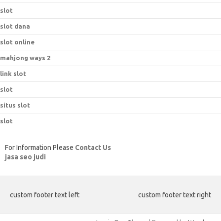
slot
slot dana
slot online
mahjong ways 2
link slot
slot
situs slot
slot
For Information Please
Contact Us
jasa seo judi
custom footer text left
custom footer text right