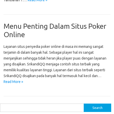
Tambahan 7.…
Read More »
Menu Penting Dalam Situs Poker
Online
Layanan situs penyedia poker online di masa ini memang sangat
terjamin di dalam banyak hal. Sebagai player hal ini sangat
menjanjikan sehingga tidak heran jika player puas dengan layanan
yang disajikan. SrikandiQQ menjaga contoh situs terbaik yang
memiliki kualitas layanan tinggi. Layanan dari situs terbaik seperti
SrikandiQQ disajikan pada banyak hal termasuk hal kecil dan…
Read More »
S
e