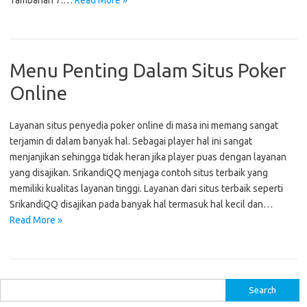
Tambahan 7.…
Read More »
Menu Penting Dalam Situs Poker
Online
Layanan situs penyedia poker online di masa ini memang sangat
terjamin di dalam banyak hal. Sebagai player hal ini sangat
menjanjikan sehingga tidak heran jika player puas dengan layanan
yang disajikan. SrikandiQQ menjaga contoh situs terbaik yang
memiliki kualitas layanan tinggi. Layanan dari situs terbaik seperti
SrikandiQQ disajikan pada banyak hal termasuk hal kecil dan…
Read More »
S
e