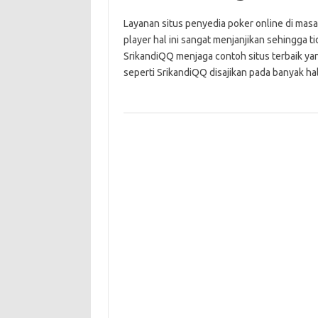
Layanan situs penyedia poker online di masa
player hal ini sangat menjanjikan sehingga t
SrikandiQQ menjaga contoh situs terbaik yang
seperti SrikandiQQ disajikan pada banyak h