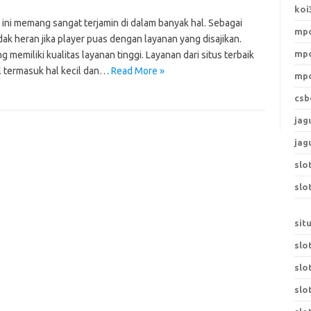
koi
 ini memang sangat terjamin di dalam banyak hal. Sebagai
mp
idak heran jika player puas dengan layanan yang disajikan.
mp
 memiliki kualitas layanan tinggi. Layanan dari situs terbaik
al termasuk hal kecil dan…
Read More »
mpo
cs
jag
jag
slo
slo
sit
slo
slo
slo