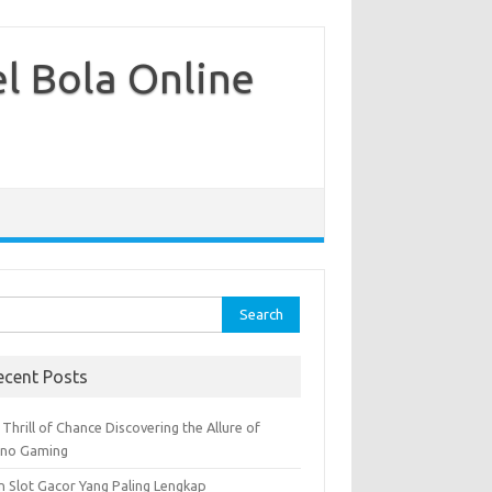
el Bola Online
rch
ecent Posts
Thrill of Chance Discovering the Allure of
ino Gaming
n Slot Gacor Yang Paling Lengkap