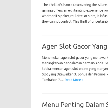
The Thrill of Chance Discovering the Allure
gaming offers an exhilarating experience ro
whether it’s poker, roulette, or slots, is i
they cannot control. This thrill of uncertai
Agen Slot Gacor Yang
Menemukan agen slot gacor yang menawark
meningkatkan pengalaman bermain Anda. Ber
ketika mencari agen slot online yang menyed
Slot yang Ditawarkan 3. Bonus dan Promosi 
Tambahan 7.…
Read More »
Menu Penting Dalam S