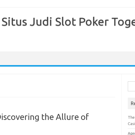
Situs Judi Slot Poker Tog
Sea
for:
R
iscovering the Allure of
The 
Cas
Age