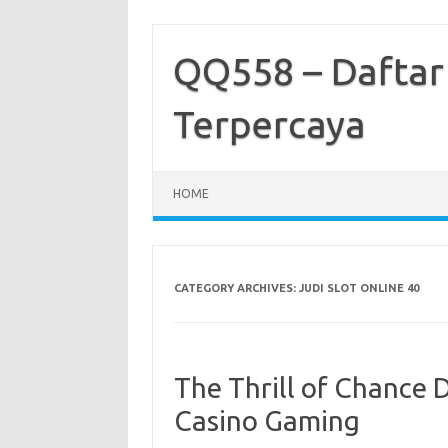
Skip
to
content
QQ558 – Daftar 
Terpercaya
HOME
CATEGORY ARCHIVES:
JUDI SLOT ONLINE 40
The Thrill of Chance D
Casino Gaming