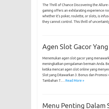
The Thrill of Chance Discovering the Allure
gaming offers an exhilarating experience ro
whether it’s poker, roulette, or slots, is i
they cannot control. This thrill of uncertai
Agen Slot Gacor Yang
Menemukan agen slot gacor yang menawark
meningkatkan pengalaman bermain Anda. Ber
ketika mencari agen slot online yang menyed
Slot yang Ditawarkan 3. Bonus dan Promosi 
Tambahan 7.…
Read More »
Menu Penting Dalam S